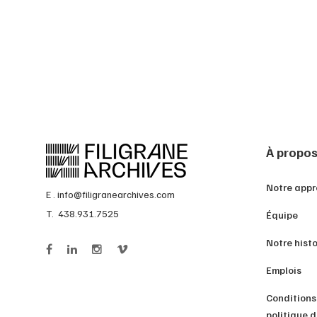
À propo
Notre app
E .
info@filigranearchives.com
T. 438.931.7525
Équipe
Notre histo
Emplois
Conditions 
politique 