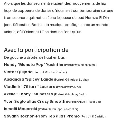
Alors que les danseurs entrelacent des mouvements de hip
hop, de capoeïra, de danse africaine et contemporaine sur une
trame sonore qui met en écho le joueur de oud Hamza El Din,
Jean-Sébastien Bach et la musique soufie, se crée un monde
unique, où l’Orient et l’Occident ne font qu’un.
Avec la participation de
De gauche à droite, de haut en bas :
Handy "Monsta Pop" Yacinthe
(Portrait © Clément Dietz)
Victor Quijada
(Portrait © Isabel Rancier)
Alexandra ‘Spicey’ Landé
(Portrait © Shaleen Ladha)
Vladimir “7Starr” Laurore
(Portrait © PeeZee)
Axelle “Ebony” Munezero
(Portrait © Anthony Ferla)
Yvon Soglo alias Crazy Smooth
(Portrait © Becki Peckham)
Ismaël Mouaraki
(Portrait © Philippe Provencher)
Sovann Rochon-Prom Tep alias Promo
(Portrait © Christian